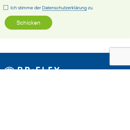
Ich stimme der
Datenschutzerklärung
zu.
Die Arbeitsvermittlung BR-Flex arbeitet mit und für
Menschen. Wir helfen Ihnen, in einem angenehmen
Umfeld einen Job zu finden, in dem Sie gut sind. Mit
Zufriedenheit und Freude arbeiten, das ist unser Ziel.