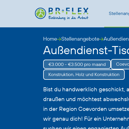
Stellena
Home
Stellenangebote
Außendiens
Außendienst-Tis
Coevo
€3.000 - €3.500 pro maand
Konstruktion, Holz und Konstruktion
Bist du handwerklich geschickt, a
draußen und möchtest abwechslu
in der Region Coevorden umsetz
wir genau dich! Für ein Unterne
suchen wir einen engagierten Auß