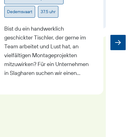
€3.000
Dedemsvaart
37.5 uhr
Dedem
Bist du ein handwerklich
geschickter Tischler, der gerne im
Hast d
Team arbeitet und Lust hat, an
Verstä
vielfältigen Montageprojekten
Überbl
mitzuwirken? Für ein Unternehmen
Projekt
in Slagharen suchen wir einen
vorber
motivierten Tischler für die
Unter
Montage. Ob du schon Erfahrung
suchen
hast oder gerade erst durchstartest
Arbeit
– bei uns kannst du deine
dieser 
Fähigkeiten weiterentwickeln und
alles a
an spannenden Holzbauprojekten
abläuf
mitarbeiten.
Liefer