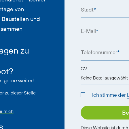
ontage von
Stadt
*
 Baustellen und
zusammen.
E-Mail
*
agen zu
Telefonnummer
*
bot?
CV
Keine Datei ausgewählt
n gerne weiter!
r zu dieser Stelle
Ich stimme der
ie mich
Be
s
Diese Website ist durc