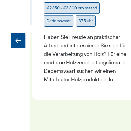
€2.850 - €3.300 pro maand
Dedemsvaart
37.5 uhr
Haben Sie Freude an praktischer
Arbeit und interessieren Sie sich für
die Verarbeitung von Holz? Für eine
moderne Holzverarbeitungsfirma in
Dedemsvaart suchen wir einen
Mitarbeiter Holzproduktion. In
dieser Position arbeiten Sie an der
Herstellung hochwertiger Holz- und
Dachelemente für den Bausektor.
Sie werden Teil eines engagierten
Teams in einem familiengeführten
Unternehmen, in dem