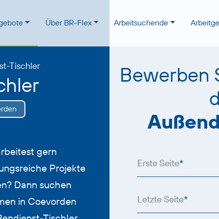
ngebote
Über BR-Flex
Arbeitsuchende
Arbeitg
t-Tischler
Bewerben Si
chler
d
rden
Außendi
rbeitest gern
Erste Seite
*
ngsreiche Projekte
en? Dann suchen
Letzte Seite
*
hmen in Coevorden
endienst-Tischler.