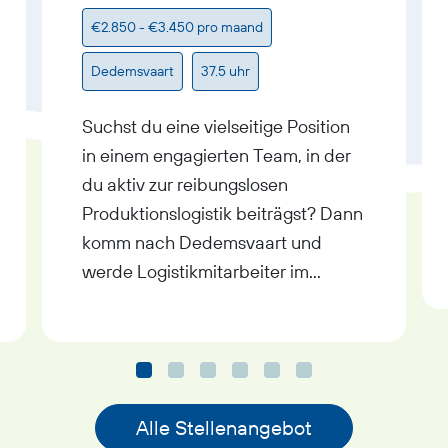
€2.850 - €3.450 pro maand
Dedemsvaart
37.5 uhr
Suchst du eine vielseitige Position
in einem engagierten Team, in der
du aktiv zur reibungslosen
Produktionslogistik beiträgst? Dann
komm nach Dedemsvaart und
werde Logistikmitarbeiter im
Bereich Prefab-Bau – ideal für alle,
die organisatorisches Talent mit
physischem Einsatz verbinden
wollen!
Alle Stellenangebot