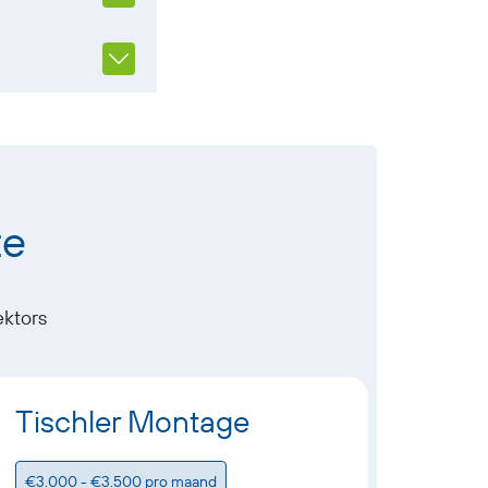
te
ektors
Tischler Montage
Tec
Arbe
€3.000 - €3.500 pro maand