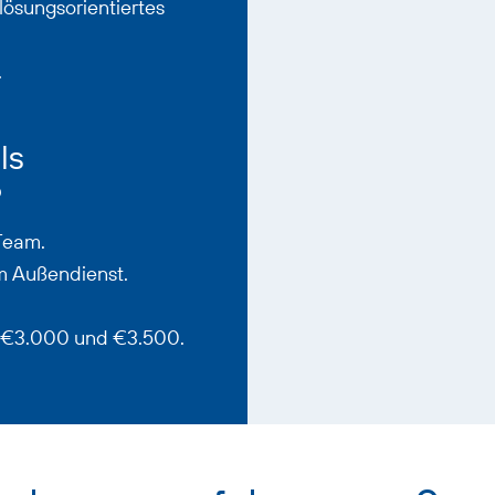
lösungsorientiertes
.
ls
?
 Team.
m Außendienst.
n€3.000 und €3.500.