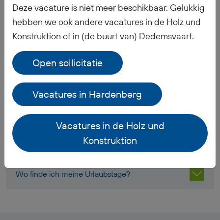
Häufig gestellte Fragen
Deze vacature is niet meer beschikbaar. Gelukkig
hebben we ook andere vacatures in de Holz und
Konstruktion of in (de buurt van) Dedemsvaart.
Wann erhalte ich mein Gehalt?
Open sollicitatie
Bekomme ich Arbeitskleidung?
Vacatures in Hardenberg
Wie ist die Rente geregelt?
Vacatures in de Holz und
Welche Unterlagen muss ich für meine
Konstruktion
Anmeldung bei BR-Flex mitbringen?
Wo finde ich meine Urlaubstage?