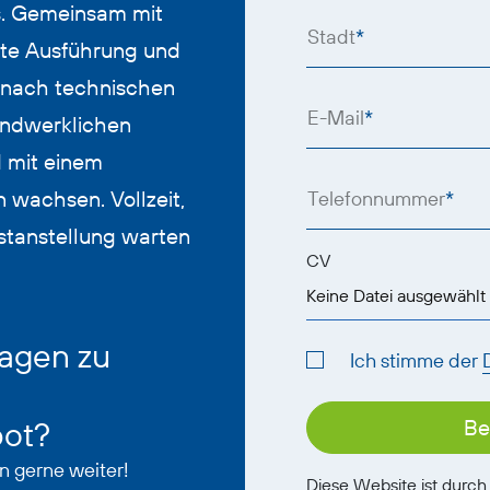
s. Gemeinsam mit
Stadt
*
kte Ausführung und
n nach technischen
E-Mail
*
andwerklichen
d mit einem
 wachsen. Vollzeit,
Telefonnummer
*
stanstellung warten
CV
Keine Datei ausgewählt
agen zu
Ich stimme der
bot?
Be
n gerne weiter!
Diese Website ist durc