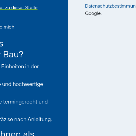
Datenschutzbestimmu
r zu dieser Stelle
Google.
ie mich
s
r Bau?
Einheiten in der
re und hochwertige
te termingerecht und
räzise nach Anleitung.
Ihnen als