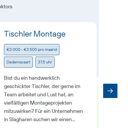
ektors
Tischler Montage
Auße
€3.000 - €3.500 pro maand
€3.100
Dedemsvaart
37.5 uhr
Dedem
Bist du ein handwerklich
Arbeit
geschickter Tischler, der gerne im
Händen
Team arbeitet und Lust hat, an
und li
vielfältigen Montageprojekten
haben 
mitzuwirken? Für ein Unternehmen
dich! 
in Slagharen suchen wir einen
Unter
motivierten Tischler für die
suchen