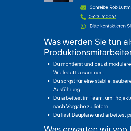
Schreibe Rob Luttme
0523-610067
Bitte kontaktieren S
Was werden Sie tun al
Produktionsmitarbeite
Du montierst und baust modulare 
Werkstatt zusammen.
Du sorgst für eine stabile, saube
Ausführung.
Du arbeitest im Team, um Projek
nach Vorgabe zu liefern
Du liest Baupläne und arbeitest p
Was erwarten wir von 