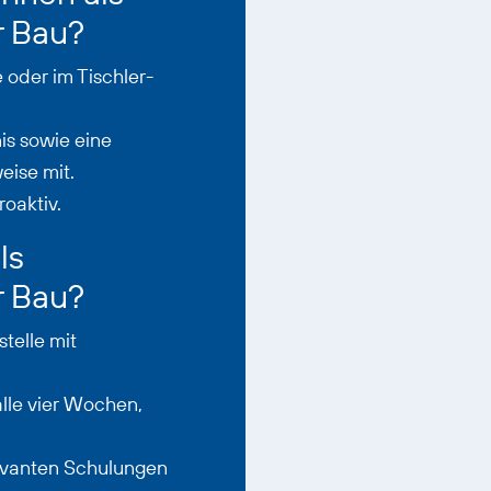
r Bau?
 oder im Tischler-
is sowie eine
eise mit.
roaktiv.
ls
r Bau?
telle mit
alle vier Wochen,
levanten Schulungen