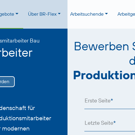
ngebote
Über BR-Flex
Arbeitsuchende
Arbeitg
smitarbeiter Bau
Bewerben Si
beiter
d
Produktion
rden
Erste Seite
*
denschaft für
uktionsmitarbeiter
Letzte Seite
*
er modernen