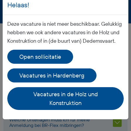
Helaas!
Deze vacature is niet meer beschikbaar. Gelukkig
hebben we ook andere vacatures in de Holz und
Häufig gestellte Fragen
Konstruktion of in (de buurt van) Dedemsvaart.
Open sollicitatie
Wann erhalte ich mein Gehalt?
Vacatures in Hardenberg
Bekomme ich Arbeitskleidung?
Vacatures in de Holz und
Konstruktion
Wie ist die Rente geregelt?
Welche Unterlagen muss ich für meine
Anmeldung bei BR-Flex mitbringen?