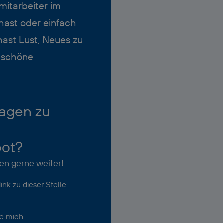
mitarbeiter im
hast oder einfach
ast Lust, Neues zu
m schöne
agen zu
bot?
nen gerne weiter!
nk zu dieser Stelle
ie mich