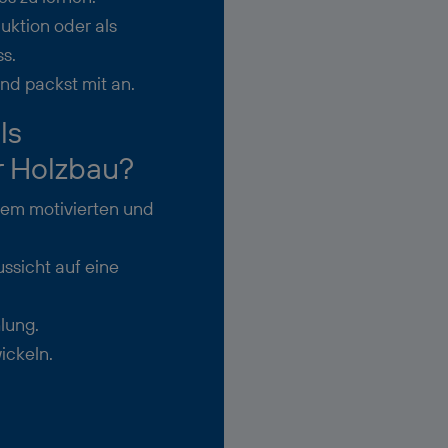
uktion oder als
ss.
nd packst mit an.
ls
r Holzbau?
nem motivierten und
ussicht auf eine
hlung.
ickeln.