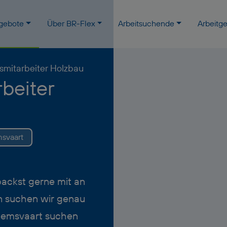
ngebote
Über BR-Flex
Arbeitsuchende
Arbeitg
smitarbeiter Holzbau
beiter
svaart
packst gerne mit an
nn suchen wir genau
edemsvaart suchen