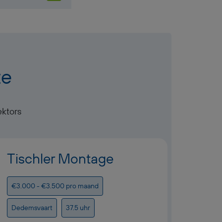
te
ektors
Tischler Montage
Auße
€3.000 - €3.500 pro maand
€3.100
Dedemsvaart
37.5 uhr
Dedem