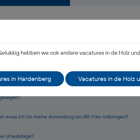
Häufig gestellte Frage
Gelukkig hebben we ook andere vacatures in de Holz und 
 mein Gehalt?
res in Hardenberg
Vacatures in de Holz 
eitskleidung?
 geregelt?
n muss ich für meine Anmeldung bei BR-Flex mitbringen?
ne Urlaubstage?