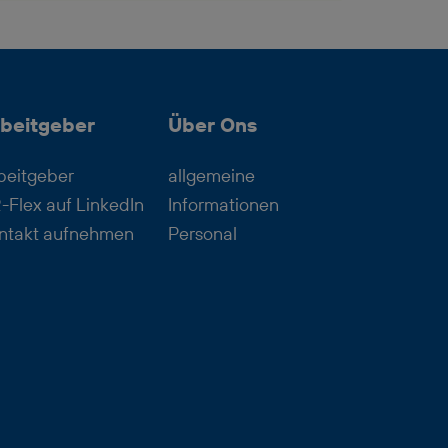
arbeit
dich!
beitgeber
Über Ons
beitgeber
allgemeine
-Flex auf LinkedIn
Informationen
ntakt aufnehmen
Personal