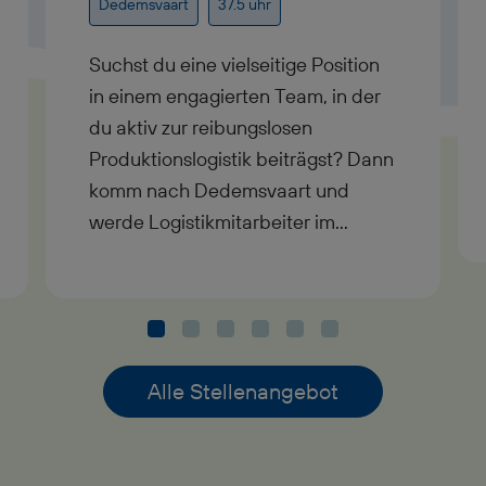
Dedemsvaart
37.5 uhr
Suchst du eine vielseitige Position
in einem engagierten Team, in der
du aktiv zur reibungslosen
Produktionslogistik beiträgst? Dann
komm nach Dedemsvaart und
werde Logistikmitarbeiter im
Bereich Prefab-Bau – ideal für alle,
die organisatorisches Talent mit
physischem Einsatz verbinden
wollen!
Alle Stellenangebot