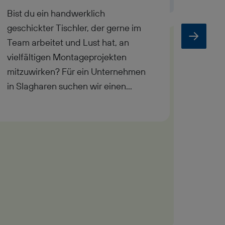
Bist du ein handwerklich
Arbeit
geschickter Tischler, der gerne im
Händen
Team arbeitet und Lust hat, an
und li
vielfältigen Montageprojekten
haben 
mitzuwirken? Für ein Unternehmen
dich! 
in Slagharen suchen wir einen
Unter
motivierten Tischler für die
suchen
Montage. Ob du schon Erfahrung
Montag
hast oder gerade erst durchstartest
Außend
– bei uns kannst du deine
vorgef
Fähigkeiten weiterentwickeln und
versch
an spannenden Holzbauprojekten
arbeit
mitarbeiten.
Team z
Auge f
Holzba