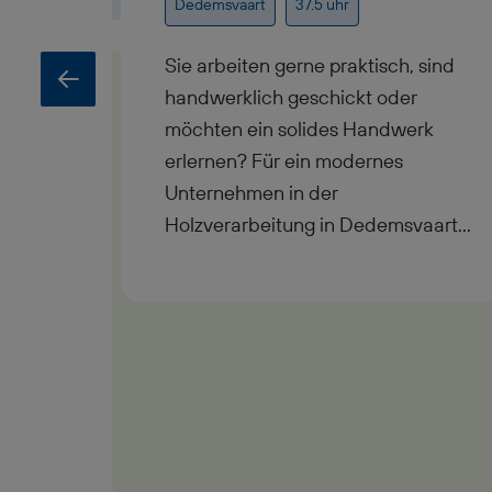
Dedemsvaart
37.5 uhr
Sie arbeiten gerne praktisch, sind
handwerklich geschickt oder
möchten ein solides Handwerk
erlernen? Für ein modernes
Unternehmen in der
Holzverarbeitung in Dedemsvaart
suchen wir einen
Produktionsmitarbeiter
Holzverarbeitung. In dieser Position
unterstützen Sie die Herstellung
von hochwertigen Holz- und
Dachelementen und werden Teil
eines eingespielten Teams in einem
familiengeführten Betrieb mit