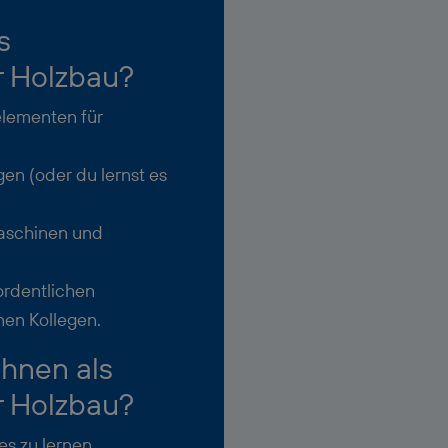
s
r Holzbau?
elementen für
en (oder du lernst es
maschinen und
ordentlichen
nen Kollegen.
Ihnen als
r Holzbau?
s zu lernen.