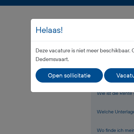
Helaas!
Deze vacature is niet meer beschikbaar. 
Wann erhalte ich
Dedemsvaart.
Open sollicitatie
Vacatu
Bekomme ich Arb
Wie ist die Rente
Welche Unterlage
Wo finde ich mei