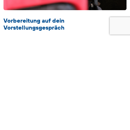
Vorbereitung auf dein
Vorstellungsgespräch
Eine gute Vorbereitung ist der Schlüssel zu einem
selbstbewussten Auftritt. Hier sind ein paar Schritte,
die dir helfen, dich optimal vorzubereiten:
Erwartete Fragen: Übe deine Antworten
Überlege dir vorab, welche Fragen
wahrscheinlich gestellt werden, z. B. „Erzählen
Sie etwas über sich“ oder „Was sind Ihre Stärken
und Schwächen?“ Wenn du deine Antworten
übst, wirkst du sicherer und kommst nicht ins
Stocken.